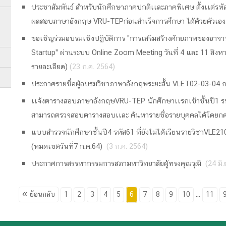
ประชาสัมพันธ์ สำหรับนักศึกษาภาคปกติเเละภาคพิเศษ ตั้งเเต่รหั
ผลสอบภาษาอังกฤษ VRU-TEPก่อนสำเร็จการศึกษา ได้ด้วยตัวเอง กดท
ขอเชิญร่วมอบรมเชิงปฏิบัติการ "การเสริมสร้างศักยภาพของอาจาร
Startup" ผ่านระบบ Online Zoom Meeting วันที่ 4 และ 11 สิงห
รายละเอียด)
(23 ก.ค. 2564)
ประกาศรายชื่อผู้อบรมวิชาภาษาอังกฤษระยะสั้น VLET02-03-04 
เเจ้งตารางสอบภาษาอังกฤษVRU-TEP นักศึกษาเเรกเข้าชั้นปี1 ร
สามารถตรวจสอบตารางสอบเเละ ค้นหารายชื่อรายบุคคลได้โดยกดที
แบบสำรวจนักศึกษาชั้นปี4 รหัส61 ที่ยังไม่ได้เรียนรายวิชาVLE21
(หมดเขตวันที่7 ก.ค.64)
(3 ก.ค. 2564)
ประกาศการสรรหากรรมการสภามหาวิทยาลัยผู้ทรงคุณวุฒิ
(24 มิ
6
...
« ย้อนกลับ
1
2
3
4
5
7
8
9
10
11